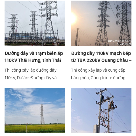
Đường dây và trạm biến áp
Đường dây 110kV mạch kép
110kV Thái Hưng, tỉnh Thái
từ TBA 220kV Quang Châu –
Bình
TBA 110kV Quang Châu, tỉnh
Thi công xây lắp đường dây
Thi công xây lắp và cung cấp
Bắc Giang
110kV, Dự án: Đường dây và
hàng hóa, Công trình: đường
trạm biến áp 110kV Thái Hưng,
dây 110kV mạch kép từ trạm
tỉnh Thái Bình
biến áp 220kV Quang Châu –
trạm biến áp 110kV Quang
Châu, tỉnh Bắc Giang.