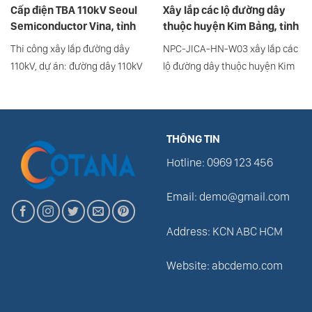
Cấp điện TBA 110kV Seoul
Xây lắp các lộ đường dây
Semiconductor Vina, tỉnh
thuộc huyện Kim Bảng, tỉnh
Hà Nam
Hà Nam – Dự án JICA
Thi công xây lắp đường dây
NPC-JICA-HN-W03 xây lắp các
110kV, dự án: đường dây 110kV
lộ đường dây thuộc huyện Kim
cấp điện trạm biến áp 110kV
Bảng, tỉnh Hà Nam. Tiểu dự án:
Seoul Semiconductor Vina, tỉnh
Mở rộng và cải tạo lưới điện
Hà Nam
trung hạ áp tỉnh Hà Nam, thuộc
Dự án: Phát triển lưới điện
THÔNG TIN
truyền tải và phân phối lần 2
Hotline: 0969 123 456
vay vốn của Cơ quan hợp tác
quốc tế Nhật Bản (JICA)
Email: demo@gmail.com
Address: KCN ABC HCM
Website: abcdemo.com